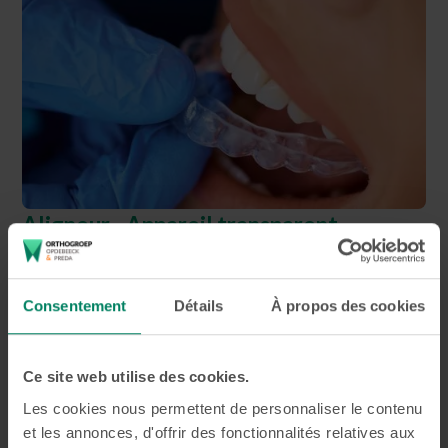
Aligneur - Appareil transparent
Les aligneurs transparents sont une solution esthétique et
pratique pour corriger votre dentition. Ils sont disponibles
Consentement
Détails
À propos des cookies
sous différentes marques.
Plus d'infos
Ce site web utilise des cookies.
Les cookies nous permettent de personnaliser le contenu
et les annonces, d'offrir des fonctionnalités relatives aux