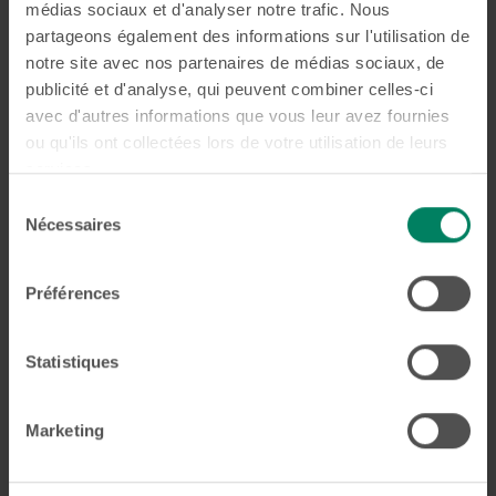
médias sociaux et d'analyser notre trafic. Nous
partageons également des informations sur l'utilisation de
notre site avec nos partenaires de médias sociaux, de
publicité et d'analyse, qui peuvent combiner celles-ci
avec d'autres informations que vous leur avez fournies
ou qu'ils ont collectées lors de votre utilisation de leurs
services.
Sélection
Nécessaires
du
Appareil Amovible
consentement
Un appareil amovible est un dispositif orthodontique que
Préférences
l’on peut facilement retirer et remettre en place.
Plus d'infos
Statistiques
Marketing