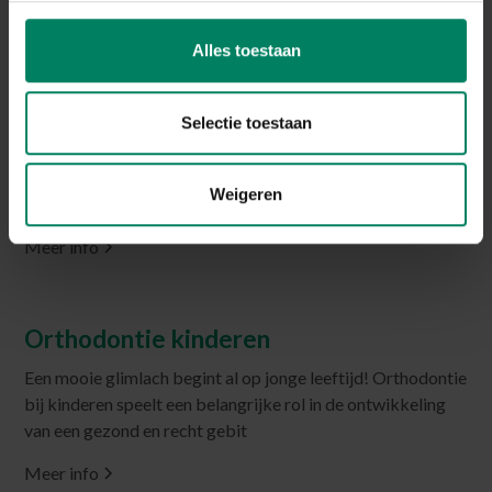
Alles toestaan
Tips om je kind gerust te stellen bij de
orthodontist
Selectie toestaan
Veel kinderen zijn een beetje bang voor een bezoek aan de
orthodontist. Ontdek onze tips om hen als ouder gerust te
Weigeren
stellen!
Meer info
Orthodontie kinderen
Een mooie glimlach begint al op jonge leeftijd! Orthodontie
bij kinderen speelt een belangrijke rol in de ontwikkeling
van een gezond en recht gebit
Meer info