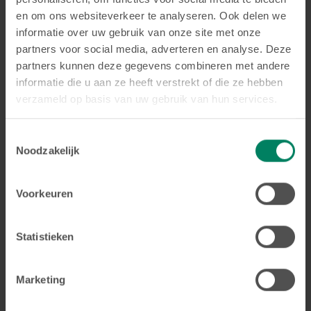
en om ons websiteverkeer te analyseren. Ook delen we
en begrijpt wat de behandeling inhoudt.
informatie over uw gebruik van onze site met onze
Wil je meer weten over orthodontie voor tieners of
partners voor social media, adverteren en analyse. Deze
een afspraak maken?
Neem vandaag nog
contact
partners kunnen deze gegevens combineren met andere
informatie die u aan ze heeft verstrekt of die ze hebben
met ons op!
verzameld op basis van uw gebruik van hun services.
Toestemmingsselectie
Noodzakelijk
Contacteer ons
Voorkeuren
Statistieken
Wie
nog bij ons terecht kan
Marketing
voor orthodontie