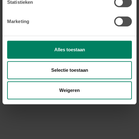
Statistieken
Terugbetaling orthodontie
Wat met terugbetalingen of
Marketing
tussenkomsten?
Orthodontische behandelingen kunnen een flinke
investering zijn, maar er zijn verschillende
Alles toestaan
tussenkomsten om de kosten te verlagen.
Bekijk de info
Selectie toestaan
Weigeren
Behandeling orthodontie nodig?