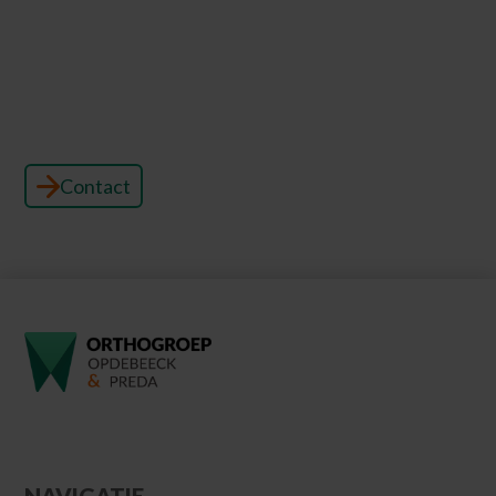
Wil je de glimlach krijgen waar je altijd al van
droomde? Bij OrthoGroep Opdebeeck & Preda
begeleiden we je graag bij elke stap. Maak vandaag
nog een afspraak voor orthodontie en ontdek wat
wij voor je kunnen betekenen!
Contact