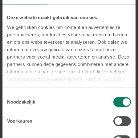
Bekijk de info
Deze website maakt gebruik van cookies
We gebruiken cookies om content en advertenties te
personaliseren, om functies voor social media te bieden
en om ons websiteverkeer te analyseren. Ook delen we
informatie over uw gebruik van onze site met onze
Prijs beugel
partners voor social media, adverteren en analyse. Deze
Wat is de prijs van een beugel?
partners kunnen deze gegevens combineren met andere
informatie die u aan ze heeft verstrekt of die ze hebben
De prijs van een beugel is afhankelijk van het
verzameld op basis van uw gebruik van hun services.
orthodontische probleem van de patiënt. We
vertellen je op voorhand wat het zal kosten.
Toestemmingsselectie
Noodzakelijk
Bekijk de info
Voorkeuren