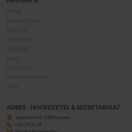
NAVIGATIE
HOME
BEHANDELING
BEUGELS
VOOR WIE
OVER ONS
BLOG
CONTACT
PRAKTISCHE INFO
JOBS
ADRES - HOOFDZETEL & SECRETARIAAT
Vaartkom 51, 3000 Leuven
016 29 31 31
info@orthogroep.be