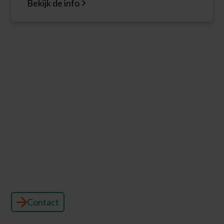
Bekijk de info
Behandeling orthodontie nodig?
Wil je de glimlach krijgen waar je altijd al van
droomde? Bij OrthoGroep Opdebeeck & Preda
begeleiden we je graag bij elke stap. Maak vandaag
nog een afspraak voor orthodontie en ontdek wat
wij voor je kunnen betekenen!
Contact