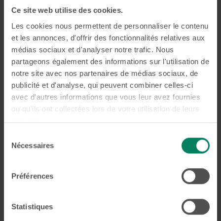
Ce site web utilise des cookies.
Nos autres
informations
Les cookies nous permettent de personnaliser le contenu
et les annonces, d'offrir des fonctionnalités relatives aux
pratiques
médias sociaux et d'analyser notre trafic. Nous
Vous trouverez ci-dessous un aperçu de nos
partageons également des informations sur l'utilisation de
notre site avec nos partenaires de médias sociaux, de
informations pratiques.
Toutes les réponses
aux
publicité et d'analyse, qui peuvent combiner celles-ci
questions les plus fréquemment posées se trouvent
ici
.
avec d'autres informations que vous leur avez fournies
ou qu'ils ont collectées lors de votre utilisation de leurs
services.
Insérer ou ajuster l'appareil
Sélection
Nécessaires
dentaire
du
consentement
Comment insérer ou ajuster votre
Préférences
appareil dentaire ?
Chaque appareil dentaire fonctionne différemment
Statistiques
et a sa propre manière d’être inséré ou ajusté.