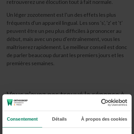
retrouverez une élocution tout à fait normale.
Un léger zozotement est l’un des effets les plus
fréquents d'un appareil lingual. Les sons 's', 'z' et 't'
peuvent être un peu plus difficiles à prononcer au
début, mais avec un peu d’entraînement, vous les
maîtriserez rapidement. Le meilleur conseil est donc
de parler beaucoup durant les premiers jours et les
premières semaines.
Vous n’avez pas trouvé la réponse à
votre question ?
Contactez-nous
Consentement
Détails
À propos des cookies