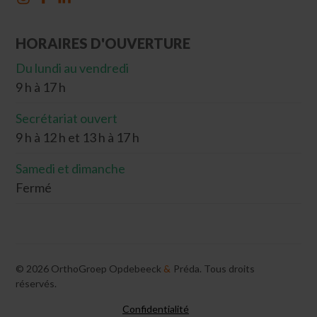
HORAIRES D'OUVERTURE
Du lundi au vendredi
9 h à 17 h
Secrétariat ouvert
9 h à 12 h et 13 h à 17 h
Samedi et dimanche
Fermé
©
2026
OrthoGroep Opdebeeck
&
Préda. Tous droits
réservés.
Confidentialité