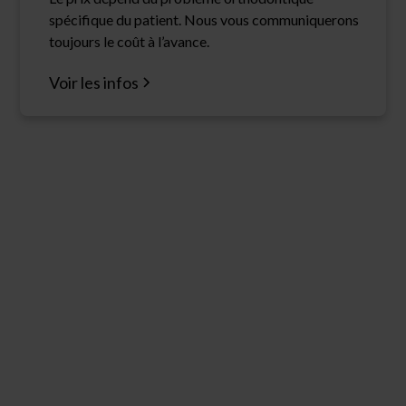
spécifique du patient. Nous vous communiquerons
toujours le coût à l’avance.
Voir les infos
Besoin d'un traitement
orthodontique ?
Vous rêvez d'un sourire parfait ? Chez OrthoGroep
Opdebeeck & Preda, nous vous accompagnons à
chaque étape. Prenez rendez-vous dès aujourd'hui
pour un traitement orthodontique et découvrez ce