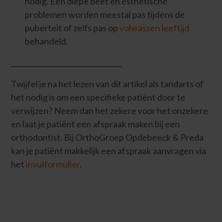
nodig. Een diepe beet en esthetische
problemen worden meestal pas tijdens de
puberteit of zelfs pas op
volwassen leeftijd
behandeld.
________________________________
Twijfel je na het lezen van dit artikel als tandarts of
het nodig is om een specifieke patiënt door te
verwijzen? Neem dan het zekere voor het onzekere
en laat je patiënt een afspraak maken bij een
orthodontist. Bij OrthoGroep Opdebeeck & Preda
kan je patiënt makkelijk een afspraak aanvragen via
het
invulformulier
.