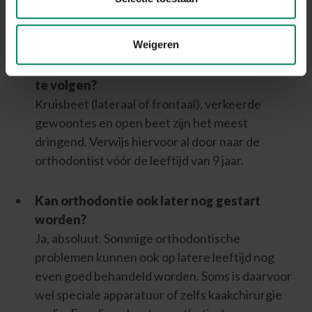
de orthodontist de ontwikkeling goed
beoordelen. Lees er
hier
meer over.
Weigeren
Wat zijn de meest urgente problemen om op
te volgen?
Kruisbeet (lateraal of frontaal), verkeerde
gewoontes en open beet zijn het meest
dringend. Verwijs hiervoor al door naar de
orthodontist vóór de leeftijd van 9 jaar.
Kan orthodontie ook later nog gestart
worden?
Ja, absoluut. Sommige orthodontische
problemen kunnen ook op latere leeftijd nog
even goed behandeld worden. Soms is daarvoor
wel speciale apparatuur of zelfs kaakchirurgie