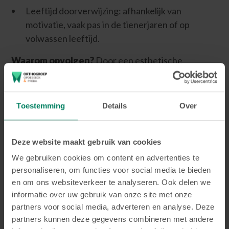
Leeftijd doorverwijzing: afhankelijk van
motivatie, vaak pas in de tienerjaren of op
volwassen leeftijd.
Waarom opvolgen?
Door een esthetische
correctie kan de patiënt zich een stuk meer
zelfzeker voelen. En bovendien zorgt het voor een
gezonder gebit.
Toestemming
Details
Over
____________________________________
Deze website maakt gebruik van cookies
Samenvatting
doorverwijzing
We gebruiken cookies om content en advertenties te
door tandarts naar de
personaliseren, om functies voor social media te bieden
en om ons websiteverkeer te analyseren. Ook delen we
orthodontist, op basis van
informatie over uw gebruik van onze site met onze
leeftijd en problematiek
partners voor social media, adverteren en analyse. Deze
partners kunnen deze gegevens combineren met andere